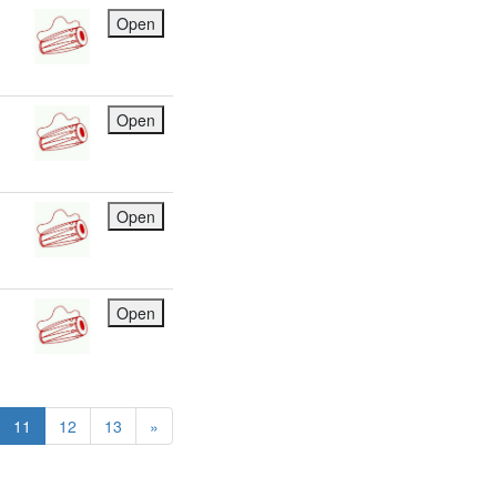
Open
Open
Open
Open
11
12
13
»