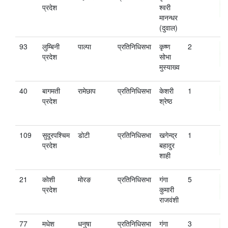
प्रदेश
श्‍वरी
मानन्धर
(दुवाल)
93
लुम्बिनी
पाल्पा
प्रतिनिधिसभा
कृष्ण
2
प्रदेश
सोभा
मुस्याख्व
40
बागमती
रामेछाप
प्रतिनिधिसभा
केशरी
1
प्रदेश
श्रेष्‍ठ
109
सुदूरपश्चिम
डोटी
प्रतिनिधिसभा
खगेन्द्र
1
प्रदेश
बहादुर
शाही
21
कोशी
मोरङ
प्रतिनिधिसभा
गंगा
5
प्रदेश
कुमारी
राजवंशी
77
मधेश
धनुषा
प्रतिनिधिसभा
गंगा
3