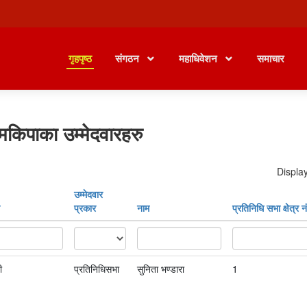
गृहपृष्ठ
संगठन
महाधिवेशन
समाचार
मकिपाका उम्मेदवारहरु
Display
उम्मेदवार
प्रकार
नाम
प्रतिनिधि सभा क्षेत्र नं
ी
प्रतिनिधिसभा
सुनिता भण्डारा
1