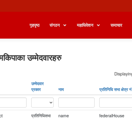
गृहपृष्ठ
संगठन
महाधिवेशन
समाचार
मकिपाका उम्मेदवारहरु
Displayin
उम्मेदवार
प्रकार
नाम
प्रतिनिधि सभा क्षेत्र नं
ct
प्रतिनिधिसभा
name
federalHouse