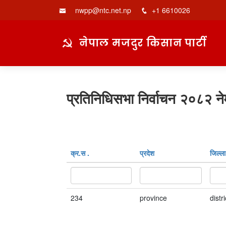
nwpp@ntc.net.np
+1 6610026
नेपाल मजदुर किसान पार्टी
प्रतिनिधिसभा निर्वाचन २०८२ ने
क्र‍.स‌ .
प्रदेश
जिल्ला
234
province
distri