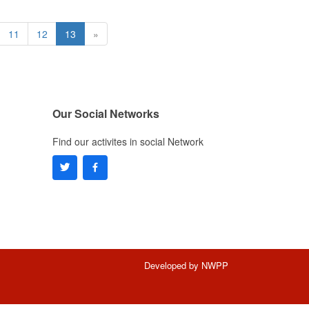
11
12
13
»
Our Social Networks
Find our activites in social Network
Developed by
NWPP