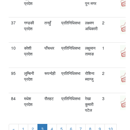
प्रदेश
पुन मगर
37
गण्डकी
तनहुँ
प्रतिनिधिसभा
लक्ष्मण
2
प्रदेश
अधिकारी
10
कोशी
पाँचथर
प्रतिनिधिसभा
लक्षुमान
1
प्रदेश
तामाङ
95
लुम्बिनी
रूपन्देही
प्रतिनिधिसभा
रोशिना
2
प्रदेश
ब्यान्जु
84
मधेश
रौतहट
प्रतिनिधिसभा
रेखा
3
प्रदेश
कुमारी
पटेल
«
1
2
3
4
5
6
7
8
9
10