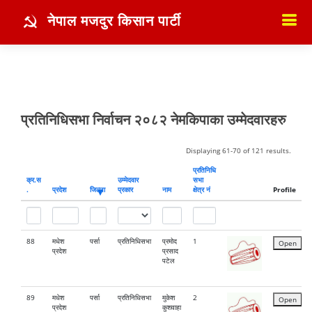
नेपाल मजदुर किसान पार्टी
प्रतिनिधिसभा निर्वाचन २०८२ नेमकिपाका उम्मेदवारहरु
Displaying 61-70 of 121 results.
प्रतिनिधि
क्र‍.स‌
उम्मेदवार
सभा
.
प्रदेश
जिल्ला
प्रकार
नाम
क्षेत्र नं
Profile
88
मधेश
पर्सा
प्रतिनिधिसभा
प्रमोद
1
Open
प्रदेश
प्रसाद
पटेल
89
मधेश
पर्सा
प्रतिनिधिसभा
मुकेश
2
Open
प्रदेश
कुशवाहा