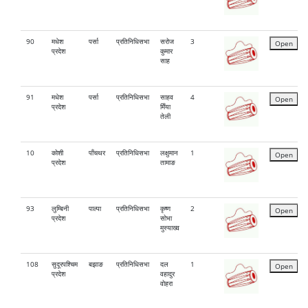
90
मधेश
पर्सा
प्रतिनिधिसभा
सरोज
3
Open
प्रदेश
कुमार
साह
91
मधेश
पर्सा
प्रतिनिधिसभा
साहव
4
Open
प्रदेश
मिँया
तेली
10
कोशी
पाँचथर
प्रतिनिधिसभा
लक्षुमान
1
Open
प्रदेश
तामाङ
93
लुम्बिनी
पाल्पा
प्रतिनिधिसभा
कृष्ण
2
Open
प्रदेश
सोभा
मुस्याख्व
108
सुदूरपश्चिम
बझाङ
प्रतिनिधिसभा
दल
1
Open
प्रदेश
वहादुर
वोहरा