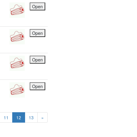
Open
Open
Open
Open
11
12
13
»