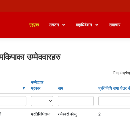
गृहपृष्ठ
संगठन
महाधिवेशन
समाचार
मकिपाका उम्मेदवारहरु
Displayin
उम्मेदवार
प्रकार
नाम
प्रतिनिधि सभा क्षेत्र नं
ी
प्रतिनिधिसभा
रामेश्‍वरी कोजु
2