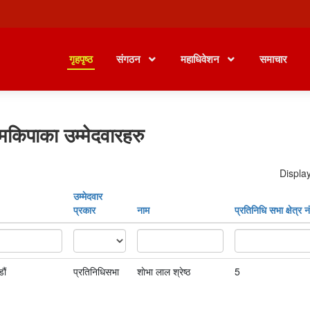
गृहपृष्ठ
संगठन
महाधिवेशन
समाचार
मकिपाका उम्मेदवारहरु
Display
उम्मेदवार
प्रकार
नाम
प्रतिनिधि सभा क्षेत्र नं
ौं
प्रतिनिधिसभा
शाेभा लाल श्रेष्ठ
5