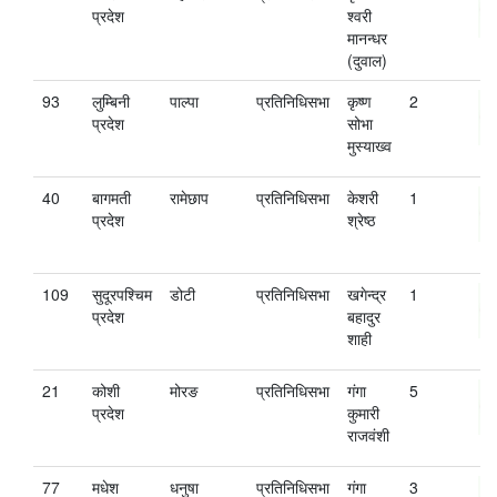
प्रदेश
श्‍वरी
मानन्धर
(दुवाल)
93
लुम्बिनी
पाल्पा
प्रतिनिधिसभा
कृष्ण
2
प्रदेश
सोभा
मुस्याख्व
40
बागमती
रामेछाप
प्रतिनिधिसभा
केशरी
1
प्रदेश
श्रेष्‍ठ
109
सुदूरपश्चिम
डोटी
प्रतिनिधिसभा
खगेन्द्र
1
प्रदेश
बहादुर
शाही
21
कोशी
मोरङ
प्रतिनिधिसभा
गंगा
5
प्रदेश
कुमारी
राजवंशी
77
मधेश
धनुषा
प्रतिनिधिसभा
गंगा
3