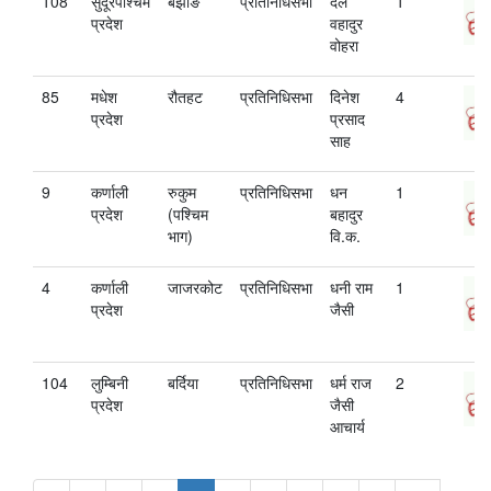
108
सुदूरपश्चिम
बझाङ
प्रतिनिधिसभा
दल
1
प्रदेश
वहादुर
वोहरा
85
मधेश
रौतहट
प्रतिनिधिसभा
दिनेश
4
प्रदेश
प्रसाद
साह
9
कर्णाली
रुकुम
प्रतिनिधिसभा
धन
1
प्रदेश
(पश्चिम
बहादुर
भाग)
वि.क.
4
कर्णाली
जाजरकोट
प्रतिनिधिसभा
धनी राम
1
प्रदेश
जैसी
104
लुम्बिनी
बर्दिया
प्रतिनिधिसभा
धर्म राज
2
प्रदेश
जैसी
आचार्य