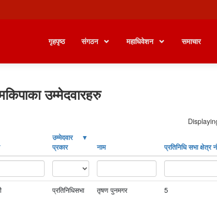
गृहपृष्ठ
संगठन
महाधिवेशन
समाचार
मकिपाका उम्मेदवारहरु
Displayin
उम्मेदवार
प्रकार
नाम
प्रतिनिधि सभा क्षेत्र नं
ी
प्रतिनिधिसभा
तृषण पुनमगर
5