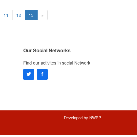
11
12
13
»
Our Social Networks
Find our activites in social Network
Developed by
NWPP