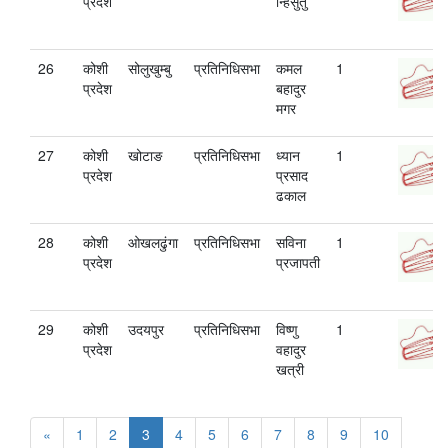
प्रदेश
न्हिसुतु
26
कोशी
सोलुखुम्बु
प्रतिनिधिसभा
कमल
1
प्रदेश
बहादुर
मगर
27
कोशी
खोटाङ
प्रतिनिधिसभा
ध्यान
1
प्रदेश
प्रसाद
ढकाल
28
कोशी
ओखलढुंगा
प्रतिनिधिसभा
सविना
1
प्रदेश
प्रजापती
29
कोशी
उदयपुर
प्रतिनिधिसभा
विष्‍णु
1
प्रदेश
वहादुर
खत्री
«
1
2
3
4
5
6
7
8
9
10