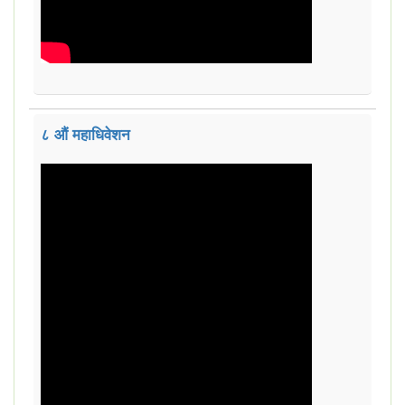
८ औं महाधिवेशन