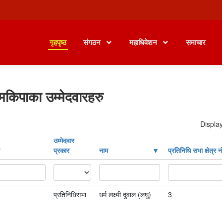
गृहपृष्ठ
संगठन
महाधिवेशन
समाचार
मकिपाका उम्मेदवारहरु
Display
उम्मेदवार
प्रकार
नाम
प्रतिनिधि सभा क्षेत्र नं
प्रतिनिधिसभा
धर्म लक्ष्मी दुवाल (लघु)
3