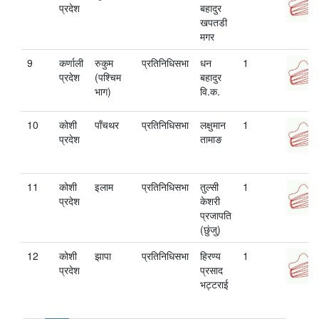
प्रदेश
बहादुर
खपतडी
मगर
9
कर्णाली
रुकुम
प्रतिनिधिसभा
धन
1
प्रदेश
(पश्चिम
बहादुर
भाग)
वि.क.
10
कोशी
पाँचथर
प्रतिनिधिसभा
लक्षुमान
1
प्रदेश
तामाङ
11
कोशी
इलाम
प्रतिनिधिसभा
तुल्सी
1
प्रदेश
केशरी
प्रजापति
(छुंजु)
12
कोशी
झापा
प्रतिनिधिसभा
हिरण्य
1
प्रदेश
प्रसाद
भट्टराई