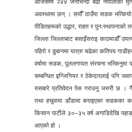
आजसम्म २४४ जनाभन्दा बढी नेपालीको मृत्य
अवस्थामा छन् । सयौँ ठाउँमा सडक भत्कियो;
पीडितहरूको उद्धार, राहत र पुनःस्थापनाको तत
जिल्ला जिल्लाबाट बसाइँसराइ काठमाडौँ उपत
पहिरो र डुबानमा यात्रु चढेका कतिपय गाडीहर
वर्षामा सडक, पुललगायत संरचना भत्किनुमा 
सम्बन्धित इन्जिनियर र ठेकेदारलाई पनि जव
यसबारे प्रतिवेदन पेस गराउनु जरुरी छ । ग
तथा हचुवामा डाँडामा बनाइएका सडकका क
किसान पार्टीले ३०–३५ वर्ष अगाडिदेखि पहाडमा 
आएको हो ।