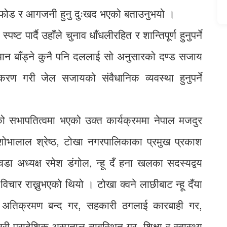
डफोड र आगजनी हुनु दुःखद भएको बताउनुभयो ।
्ट पार्दै उहाँले चुनाव धाँधलीरहित र शान्तिपूर्ण हुनुपर्ने
ामान बाँड्ने कुनै पनि दललाई सो अनुसारको दण्ड सजाय
्रियकरण गरी जेल सजायको संवैधानिक व्यवस्था हुनुपर्ने
को सभापतित्वमा भएको उक्त कार्यक्रममा नेपाल मजदुर
शोभालाल श्रेष्ठ, टोखा नगरपालिकाका प्रमुख प्रकाश
ा अध्यक्ष रमेश डंगोल, न्हू दँ हना खलका सदस्यद्वय
िचार राख्नुभएको थियो । टोखा क्वने लाछीबाट न्हू दँया
 सीमा अतिक्रमण बन्द गर, सहकारी ठगलाई कारबाही गर,
वरी प्रादेशिक अस्पताल व्यवस्थित गर, शिक्षा र स्वास्थ्य