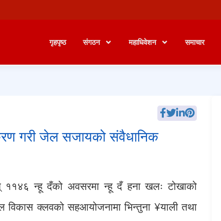
गृहपृष्ठ
संगठन
महाधिवेशन
समाचार
रियकरण गरी जेल सजायको संवैधानिक
् ११४६ न्हू दँको अवसरमा न्हू दँ हना खलः टोखाको
 बाल विकास क्लवको सहआयोजनामा भिन्तुना ¥याली तथा