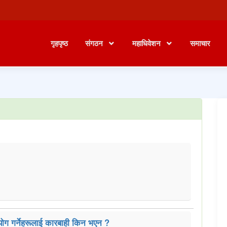
गृहपृष्ठ
संगठन
महाधिवेशन
समाचार
पयोग गर्नेहरूलाई कारबाही किन भएन ?